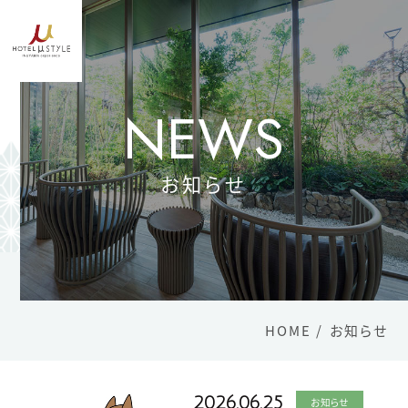
Language
日本語
NEWS
English
简体字
お知らせ
繁體中文
한국어
TOP
客室
レストラン
HOME
お知らせ
大浴場
- モデレートダブル
2026.06.25
お知らせ