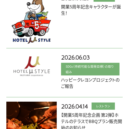
- コンフォートダブル
館内施設
開業5周年記念キャラクターが誕
生！
- モデレートツイン
アクセス
- スーペリアツイン
過ごし方・観光
- プレミアムツイン
アクティビティ
- アクセシブルルーム
2026.06.03
SDGs（持続可能な開発目標）の取り
組み
会社概要
採用情報
ハッピークレヨンプロジェクトの
よくあるご質問
お知らせ
ご報告
お問い合わせ
プライバシーポリシー
2026.04.14
レストラン
カスタマーハラスメント基本方針
【開業5周年記念企画 第2弾】ホ
お取引先様用通報窓口
テルのテラスでBBQプラン販売開
始のお知らせ